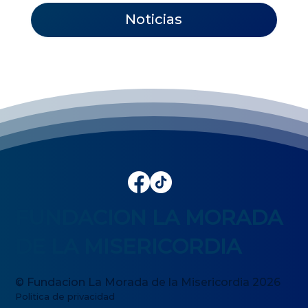
Noticias
FUNDACION LA MORADA
DE LA MISERICORDIA
© Fundacion La Morada de la Misericordia 2026
Politica de privacidad